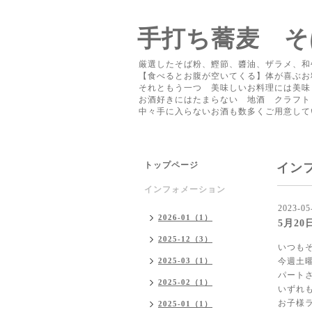
手打ち蕎麦 そ
厳選したそば粉、鰹節、醬油、ザラメ、和
【食べるとお腹が空いてくる】体が喜ぶお
それともう一つ 美味しいお料理には美味
お酒好きにはたまらない 地酒 クラフト
中々手に入らないお酒も数多くご用意し
トップページ
イン
インフォメーション
2023-05
2026-01（1）
5月2
2025-12（3）
いつも
2025-03（1）
今週土
パート
2025-02（1）
いずれ
お子様
2025-01（1）