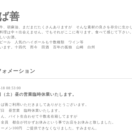
ば善
牛、胡麻油、まだまだたくさんありますが そんな素材の良さを存分に生か
料理は中々出会えません。でもそれがここに有ります。食べて感じて下さい
しいお酒。
ビール 人気のハイボールも十数種類 ワイン等
ています。十四代 而今 田酒 百年の孤独 山崎 白州
フォメーション
-18 08:53:00
0日（土）昼の営業臨時休業いたします。
そば善ご利用いただきましてありがとうございます。
曜日 昼営業 臨時休業いたします。
さん、バイト生合わせて十数名在籍してますが
も全員 都合が付かずお休みという事でお店をお休みと致しました。
ラーメン100円 ご提供できなくなりました。すみません。