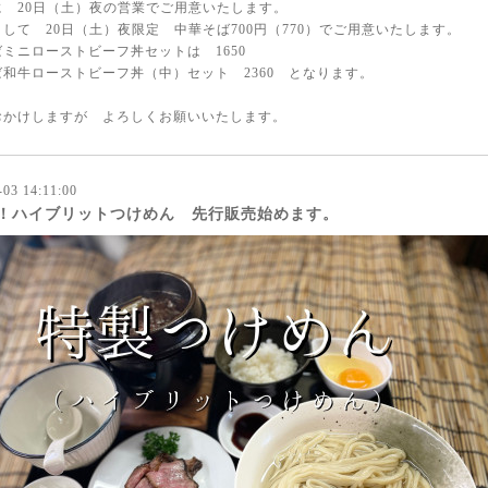
に 20日（土）夜の営業でご用意いたします。
して 20日（土）夜限定 中華そば700円（770）でご用意いたします。
ミニローストビーフ丼セットは 1650
和牛ローストビーフ丼（中）セット 2360 となります。
おかけしますが よろしくお願いいたします。
-03 14:11:00
！ハイブリットつけめん 先行販売始めます。