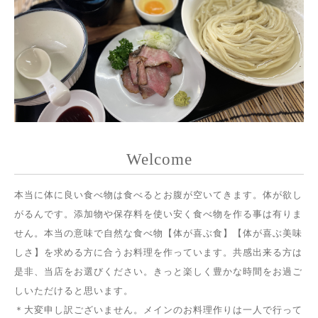
Welcome
本当に体に良い食べ物は食べるとお腹が空いてきます。体が欲し
がるんです。添加物や保存料を使い安く食べ物を作る事は有りま
せん。本当の意味で自然な食べ物【体が喜ぶ食】【体が喜ぶ美味
しさ】を求める方に合うお料理を作っています。共感出来る方は
是非、当店をお選びください。きっと楽しく豊かな時間をお過ご
しいただけると思います。
＊大変申し訳ございません。メインのお料理作りは一人で行って