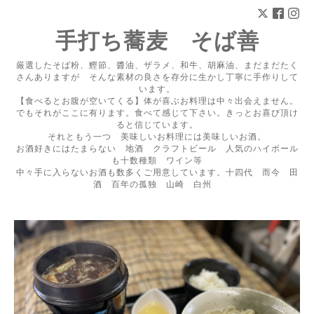
手打ち蕎麦 そば善
厳選したそば粉、鰹節、醬油、ザラメ、和牛、胡麻油、まだまだたく
さんありますが そんな素材の良さを存分に生かし丁寧に手作りして
います。
【食べるとお腹が空いてくる】体が喜ぶお料理は中々出会えません。
でもそれがここに有ります。食べて感じて下さい。きっとお喜び頂け
ると信じています。
それともう一つ 美味しいお料理には美味しいお酒。
お酒好きにはたまらない 地酒 クラフトビール 人気のハイボール
も十数種類 ワイン等
中々手に入らないお酒も数多くご用意しています。十四代 而今 田
酒 百年の孤独 山崎 白州