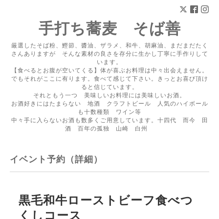
手打ち蕎麦 そば善
厳選したそば粉、鰹節、醬油、ザラメ、和牛、胡麻油、まだまだたく
さんありますが そんな素材の良さを存分に生かし丁寧に手作りして
います。
【食べるとお腹が空いてくる】体が喜ぶお料理は中々出会えません。
でもそれがここに有ります。食べて感じて下さい。きっとお喜び頂け
ると信じています。
それともう一つ 美味しいお料理には美味しいお酒。
お酒好きにはたまらない 地酒 クラフトビール 人気のハイボール
も十数種類 ワイン等
中々手に入らないお酒も数多くご用意しています。十四代 而今 田
酒 百年の孤独 山崎 白州
イベント予約（詳細）
黒毛和牛ローストビーフ食べつ
くしコース