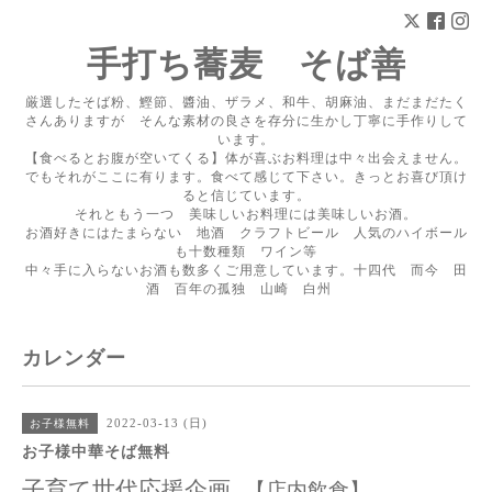
手打ち蕎麦 そば善
厳選したそば粉、鰹節、醬油、ザラメ、和牛、胡麻油、まだまだたく
さんありますが そんな素材の良さを存分に生かし丁寧に手作りして
います。
【食べるとお腹が空いてくる】体が喜ぶお料理は中々出会えません。
でもそれがここに有ります。食べて感じて下さい。きっとお喜び頂け
ると信じています。
それともう一つ 美味しいお料理には美味しいお酒。
お酒好きにはたまらない 地酒 クラフトビール 人気のハイボール
も十数種類 ワイン等
中々手に入らないお酒も数多くご用意しています。十四代 而今 田
酒 百年の孤独 山崎 白州
カレンダー
2022-03-13 (日)
お子様無料
お子様中華そば無料
子育て世代応援企画
【店内飲食】