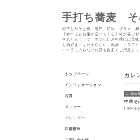
手打ち蕎麦 そ
厳選したそば粉、鰹節、醬油、ザラメ、和
【食べるとお腹が空いてくる】体が喜ぶお
それともう一つ 美味しいお料理には美味
お酒好きにはたまらない 地酒 クラフト
中々手に入らないお酒も数多くご用意し
トップページ
カレ
インフォメーション
LINE
写真
中華そば
メニュー
LINE
カレンダー
店舗情報
お問い合わせ