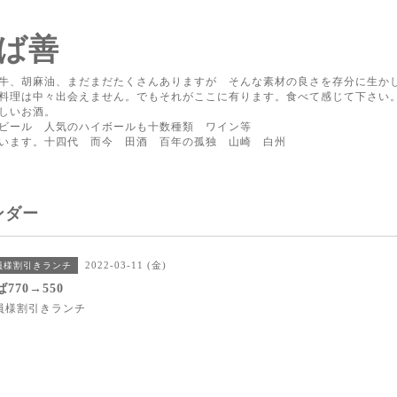
ば善
牛、胡麻油、まだまだたくさんありますが そんな素材の良さを存分に生か
料理は中々出会えません。でもそれがここに有ります。食べて感じて下さい
しいお酒。
ビール 人気のハイボールも十数種類 ワイン等
ています。十四代 而今 田酒 百年の孤独 山崎 白州
ンダー
2022-03-11 (金)
会員様割引きランチ
770→550
会員様割引きランチ