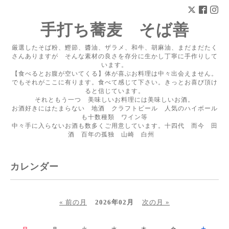
手打ち蕎麦 そば善
厳選したそば粉、鰹節、醬油、ザラメ、和牛、胡麻油、まだまだたく
さんありますが そんな素材の良さを存分に生かし丁寧に手作りして
います。
【食べるとお腹が空いてくる】体が喜ぶお料理は中々出会えません。
でもそれがここに有ります。食べて感じて下さい。きっとお喜び頂け
ると信じています。
それともう一つ 美味しいお料理には美味しいお酒。
お酒好きにはたまらない 地酒 クラフトビール 人気のハイボール
も十数種類 ワイン等
中々手に入らないお酒も数多くご用意しています。十四代 而今 田
酒 百年の孤独 山崎 白州
カレンダー
« 前の月
2026年02月
次の月 »